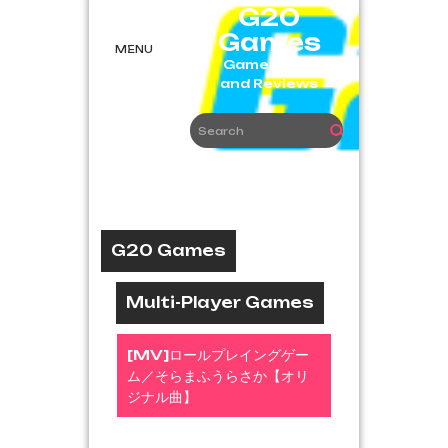
Skip
G20
to
Games
content
MENU
Game News
and Reviews
G20 Games
Multi-Player Games
[MV]ロールプレイングゲー
ム／そらまふうらさか【オリ
ジナル曲】