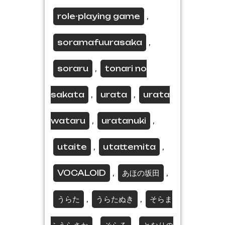
role-playing game
,
soramafuurasaka
,
soraru
tonari no
,
sakata
urata
urata
,
,
wataru
uratanuki
,
,
utaite
utattemita
,
,
VOCALOID
あほの坂田
,
,
うらた
うらたぬき
そらま
,
,