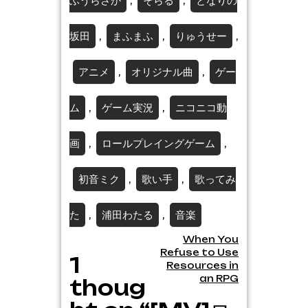
ふうらさか
そらる
となりの
,
,
坂田
まふまふ
りゅうせー
,
,
,
アニメ
オリジナル曲
ゲー
,
,
ム
ゲーム実況
ニコニコ動
,
,
画
ロールプレイングゲーム
,
,
初音ミク
歌い手
歌ってみ
,
,
た
浦田わたる
音楽
,
,
Post
When You
Refuse to Use
1
navigation
Resources in
an RPG
thoug