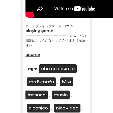
ロールプレイングゲーム（role-
playing game）
=================== まふ「どの
職業にしようかな～」 さか「まふは魔法
使い …
source
aho no sakata
Tags:
,
mafumafu
Miku
,
Hatsune
music
,
,
niconico
nicovideo
,
,