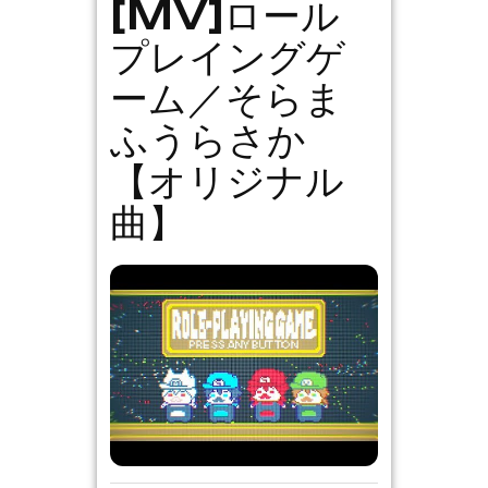
[MV]ロール
プレイングゲ
ーム／そらま
ふうらさか
【オリジナル
曲】