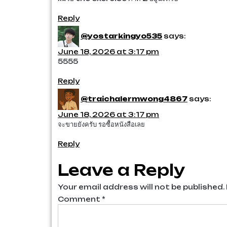
Reply
@yostarkingyo535
says:
June 18, 2026 at 3:17 pm
5555
Reply
@traichalermwong4867
says:
June 18, 2026 at 3:17 pm
จะขายยังครับ รอซื้อหนังสือเลย
Reply
Leave a Reply
Your email address will not be published.
Comment
*