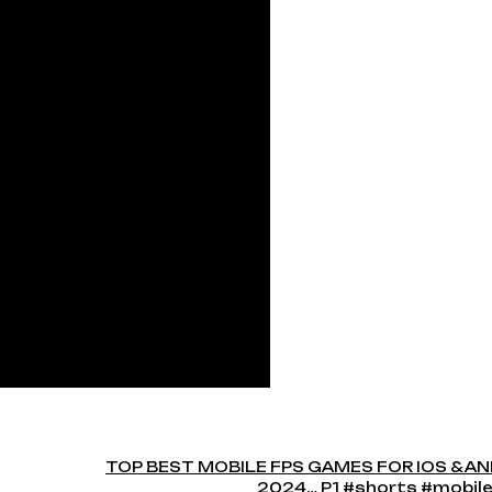
TOP BEST MOBILE FPS GAMES FOR IOS & A
2024… P1 #shorts #mobi