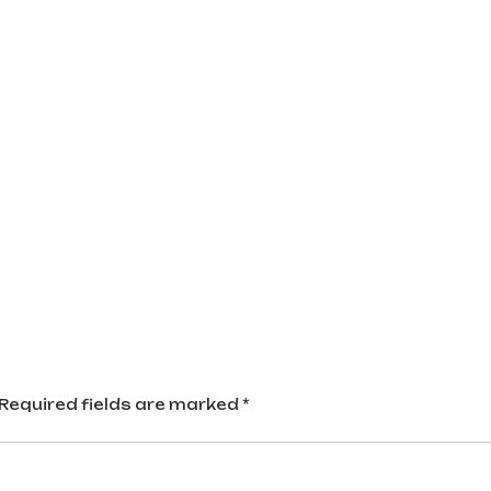
Required fields are marked
*