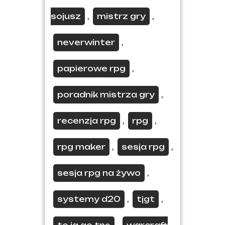
sojusz
mistrz gry
,
,
neverwinter
,
papierowe rpg
,
poradnik mistrza gry
,
recenzja rpg
rpg
,
,
rpg maker
sesja rpg
,
,
sesja rpg na żywo
,
systemy d20
tjgt
,
,