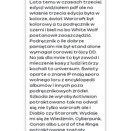
Lata temu w czasach trzeciej
edycji widziałem pdf ale no
właśnie trzecia edycja była w
kolorze, świat Warcraft był
kolorowy a tu podręcznik w
czerni i bieli no bo White Wolf
postanowił zaoszczędzić.
Podręcznik o ile dobrze
pamiętam nie był stand alone
wymagał corowej trójcy DD.
No jak dla mnie to był zawód i
mleczenie kasy z ludzi którzy
kochali to universum. Światy
oparte o znane IP mają sporo
wolnego loru z encyklopedii
albumów i innych poza
podręcznikowych źródeł.
Szkoda że wyroby Activision
potraktowano tak na odwal
się, nie tylko warcraft ale i
Diablo czy Starcraft. Wydaje
mi się że Wiedźmin, Cyberpunk,
Conan albo Lord of the Rings
potraktowane zostały