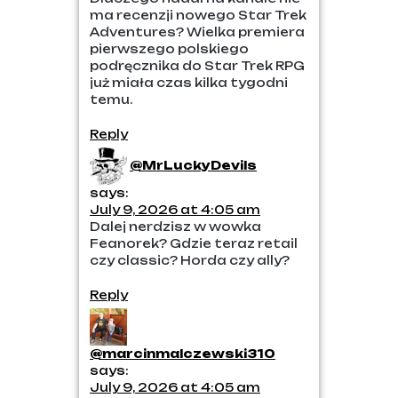
ma recenzji nowego Star Trek
Adventures? Wielka premiera
pierwszego polskiego
podręcznika do Star Trek RPG
już miała czas kilka tygodni
temu.
Reply
@MrLuckyDevils
says:
July 9, 2026 at 4:05 am
Dalej nerdzisz w wowka
Feanorek? Gdzie teraz retail
czy classic? Horda czy ally?
Reply
@marcinmalczewski310
says:
July 9, 2026 at 4:05 am