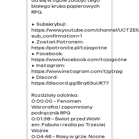
da się w ogóle zdobyć tego
białego kruka papierowych
RPG.
► Subskrybuj! :
https://www.youtube.com/channel/UCTZE
sub_confirmation=1
► Zostań Patronem:
https://patronite.pl/tojagotne
► Facebook:
https://www.facebook.com/tojagotne
► Instagram:
https://www.instagram.com/tjgtrpg
► Discord:
https://discord.gg/Brq63uUR77
Rozdziały odcinka:
0:00:00 – Fenomen
Warcrafta i zapomniany
podręcznik RPG
0:01:38 – Świat przed WoW-
em: Fabuła i realia po Trzeciej
Wojnie
0:04:46 – Rasy w grze: Nocne