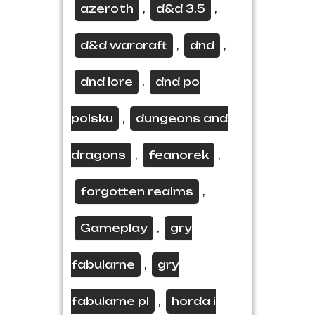
azeroth
d&d 3.5
,
,
d&d warcraft
dnd
,
,
dnd lore
dnd po
,
polsku
dungeons and
,
dragons
feanorek
,
,
forgotten realms
,
Gameplay
gry
,
fabularne
gry
,
fabularne pl
horda i
,