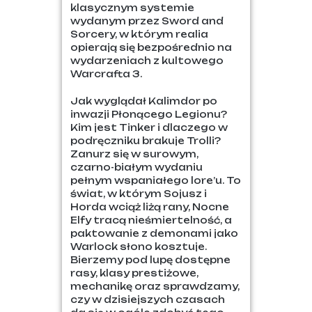
klasycznym systemie
wydanym przez Sword and
Sorcery, w którym realia
opierają się bezpośrednio na
wydarzeniach z kultowego
Warcrafta 3.
Jak wyglądał Kalimdor po
inwazji Płonącego Legionu?
Kim jest Tinker i dlaczego w
podręczniku brakuje Trolli?
Zanurz się w surowym,
czarno-białym wydaniu
pełnym wspaniałego lore’u. To
świat, w którym Sojusz i
Horda wciąż liżą rany, Nocne
Elfy tracą nieśmiertelność, a
paktowanie z demonami jako
Warlock słono kosztuje.
Bierzemy pod lupę dostępne
rasy, klasy prestiżowe,
mechanikę oraz sprawdzamy,
czy w dzisiejszych czasach