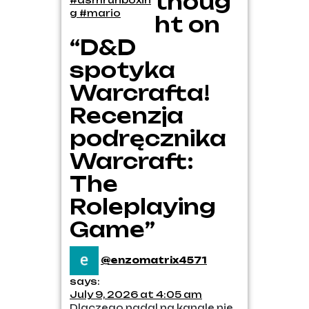
thoug
#asmrunboxin
g #mario
ht on
“D&D
spotyka
Warcrafta!
Recenzja
podręcznika
Warcraft:
The
Roleplaying
Game”
@enzomatrix4571
says:
July 9, 2026 at 4:05 am
Dlaczego nadal na kanale nie