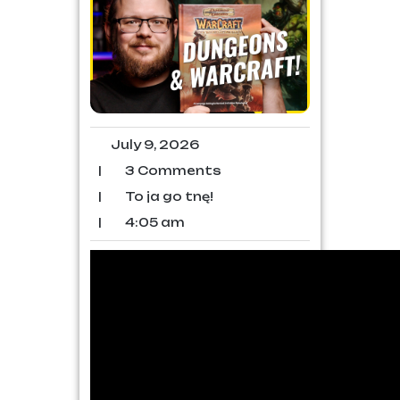
July 9, 2026
|
3 Comments
|
To ja go tnę!
|
4:05 am