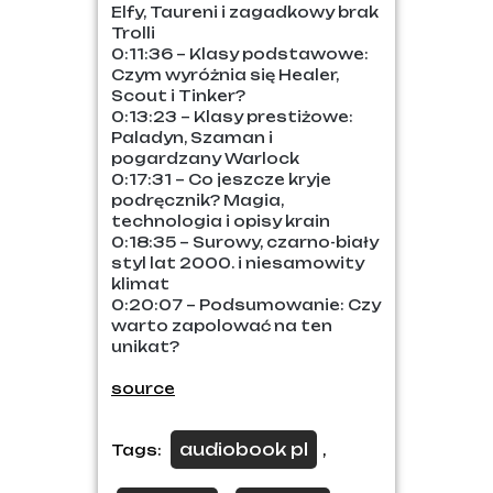
Elfy, Taureni i zagadkowy brak
Trolli
0:11:36 – Klasy podstawowe:
Czym wyróżnia się Healer,
Scout i Tinker?
0:13:23 – Klasy prestiżowe:
Paladyn, Szaman i
pogardzany Warlock
0:17:31 – Co jeszcze kryje
podręcznik? Magia,
technologia i opisy krain
0:18:35 – Surowy, czarno-biały
styl lat 2000. i niesamowity
klimat
0:20:07 – Podsumowanie: Czy
warto zapolować na ten
unikat?
source
audiobook pl
Tags:
,