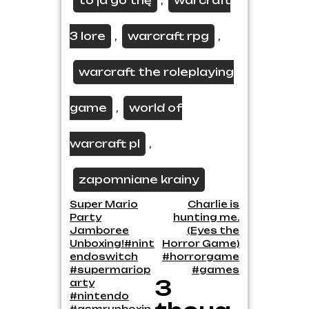
to ja go tnę
warcraft
,
3 lore
warcraft rpg
,
,
warcraft the roleplaying
game
world of
,
warcraft pl
,
zapomniane krainy
Post
Super Mario
Charlie is
Party
hunting me.
navigation
Jamboree
(Eyes the
Unboxing!#nint
Horror Game)
endoswitch
#horrorgame
#supermariop
#games
3
arty
#nintendo