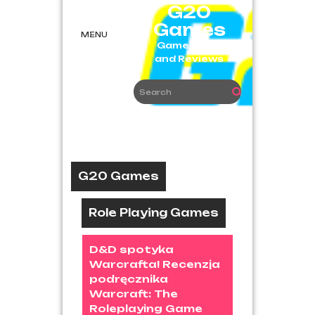
Skip
G20
to
Games
content
MENU
Game News
and Reviews
G20 Games
Role Playing Games
D&D spotyka
Warcrafta! Recenzja
podręcznika
Warcraft: The
Roleplaying Game